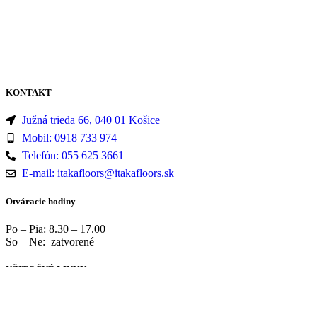
KONTAKT
Južná trieda 66, 040 01 Košice
Mobil: 0918 733 974
Telefón: 055 625 3661
E-mail: itakafloors@itakafloors.sk
Otváracie hodiny
Po – Pia: 8.30 – 17.00
So – Ne: zatvorené
UŽITOČNÉ LINKY
Facebook
interierovedvere.info