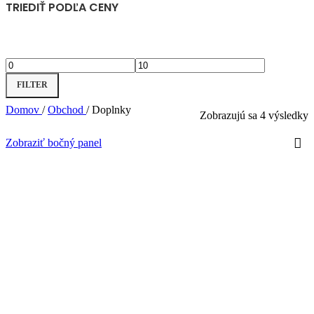
TRIEDIŤ PODĽA CENY
Minimálna
Maximálna
FILTER
cena
cena
Domov
/
Obchod
/
Doplnky
Zobrazujú sa 4 výsledky
Zobraziť bočný panel