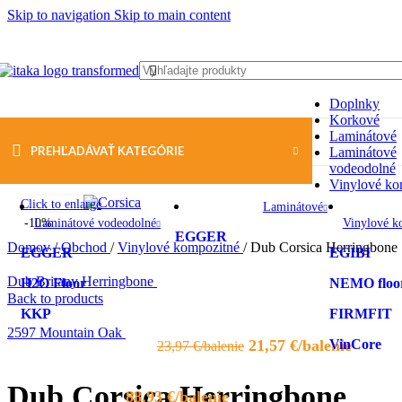
Skip to navigation
Skip to main content
Doplnky
Korkové
Laminátové
VYBER KATEGÓRIE
PREHĽADÁVAŤ KATEGÓRIE
Laminátové
vodeodolné
Vinylové ko
Click to enlarge
Laminátové
-10%
Laminátové vodeodolné
Vinylové k
EGGER
Domov
/
Obchod
/
Vinylové kompozitné
/
Dub Corsica Herringbone
EGGER
EGIBI
Dub Britany Herringbone
H2O Floor
NEMO floo
Back to products
KKP
FIRMFIT
2597 Mountain Oak
Pôvodná
Aktuál
21,57
€
VinCore
23,97
€
cena
cena
bola:
je:
Dub Corsica Herringbone
88,93
€
23,97 €.
21,57 €