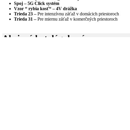
Spoj – 5G Click systém
Vzor “ rybia kosť“ – 4V drážka
Trieda 23 –
Pre intenzívnu záťaž v domácich priestoroch
Trieda 31 –
Pre miernu záťaž v komerčných priestoroch
Akciový katalóg dverí