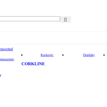
mpozitné
Korkové
Doplnky
ompozitné
CORKLINE
r
na
.