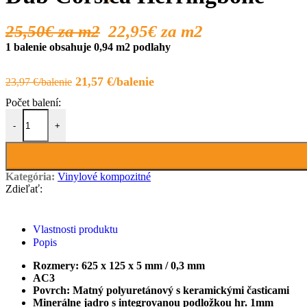
25,50€
za m2
22,95€
za m2
1 balenie obsahuje 0,94 m2 podlahy
Pôvodná
Aktuálna
21,57
€
23,97
€
cena
cena
bola:
je:
množstvo Dub Corsica Herringbone
23,97 €.
21,57 €.
-
+
Kategória:
Vinylové kompozitné
Zdieľať:
Vlastnosti produktu
Popis
Rozmery: 625
x 125 x 5 mm / 0,3 mm
AC3
Povrch: Matný polyuretánový s keramickými časticami
Minerálne jadro s integrovanou podložkou hr. 1mm