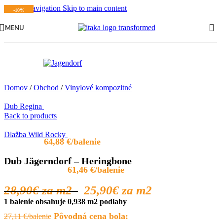
Skip to navigation
Skip to main content
-10%
MENU
Domov
/
Obchod
/
Vinylové kompozitné
Dub Regina
Back to products
Dlažba Wild Rocky
64,88
€
Dub Jägerndorf – Heringbone
61,46
€
28,90€
za m2
25,90€
za m2
1 balenie obsahuje 0,938 m2 podlahy
Pôvodná cena bola:
27,11
€