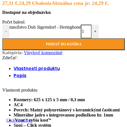
27,11 €.
24,29
€
Aktuálna cena je: 24,29 €.
Dostupné na objednávku
množstvo Dub Jägerndorf - Heringbone
-
+
PRIDAŤ DO KOŠÍKA
Kategória:
Vinylové kompozitné
Zdieľať:
Vlastnosti produktu
Popis
Vlastnosti produktu
Rozmery:
625 x 125 x 5 mm / 0,3 mm
AC4
Povrch: Matný polyuretánový s keramickými časticami
Minerálne jadro s integrovanou podložkou hr. 1mm
Vzor “ rybia kosť“
Click to enlarge
Spoj – Click systém