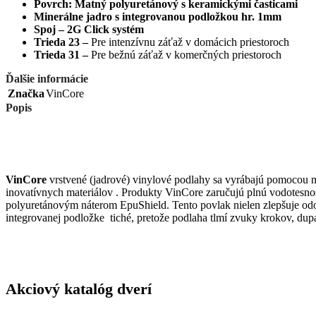
Povrch: Matný polyuretánový s keramickými časticami
Minerálne jadro s integrovanou podložkou hr. 1mm
Spoj – 2G Click systém
Trieda 23 –
Pre intenzívnu záťaž v domácich priestoroch
Trieda 31 –
Pre bežnú záťaž v komerčných priestoroch
Ďalšie informácie
Značka
VinCore
Popis
VinCore
vrstvené (jadrové) vinylové podlahy sa vyrábajú pomocou
inovatívnych materiálov . Produkty VinCore zaručujú plnú vodotesno
polyuretánovým náterom EpuShield. Tento povlak nielen zlepšuje odoln
integrovanej podložke tiché, pretože podlaha tlmí zvuky krokov, dup
Akciový katalóg dverí