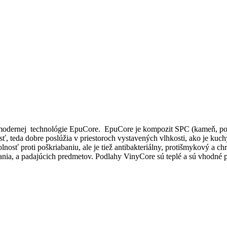
 modernej technológie EpuCore. EpuCore je kompozit SPC (kameň, po
sť, teda dobre poslúžia v priestoroch vystavených vlhkosti, ako je k
osť proti poškriabaniu, ale je tiež antibakteriálny, protišmykový a c
ania, a padajúcich predmetov. Podlahy VinyCore sú teplé a sú vhodné p