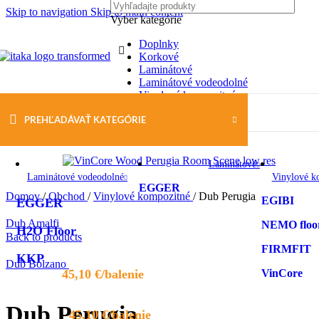
Skip to navigation
Skip to main content
Vyber kategórie
Doplnky
Korkové
Laminátové
Laminátové vodeodolné
Vinylové kompozitné
PREHĽADÁVAŤ KATEGÓRIE
Laminátové
Laminátové vodeodolné
Vinylové k
EGGER
Domov
/
Obchod
/
Vinylové kompozitné
/
Dub Perugia
EGIBI
EGGER
Dub Amalfi
NEMO floo
H2O Floor
Back to products
FIRMFIT
KKP
Dub Bolzano
45,10
€
VinCore
Dub Perugia
45,10
€