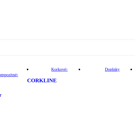
Korkové
Doplnky
ompozitné
CORKLINE
r