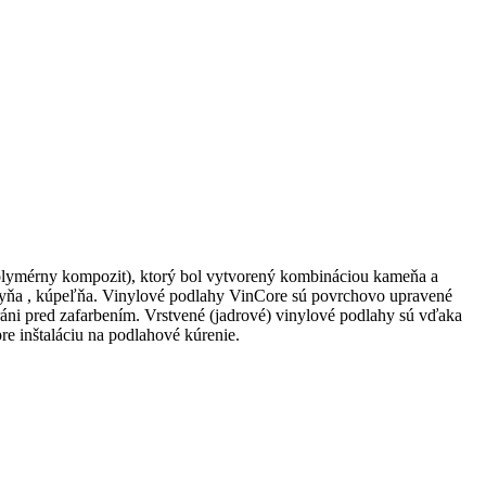
lymérny kompozit), ktorý bol vytvorený kombináciou kameňa a
uchyňa , kúpeľňa. Vinylové podlahy VinCore sú povrchovo upravené
hráni pred zafarbením. Vrstvené (jadrové) vinylové podlahy sú vďaka
re inštaláciu na podlahové kúrenie.