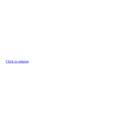
Click to enlarge
Kontakt
Južná trieda 66, 040 01 Košice
Mobil: 0918 733 974
Telefón: 055 625 3661
E-mail: itakafloors@itakafloors.sk
Otváracie hodiny