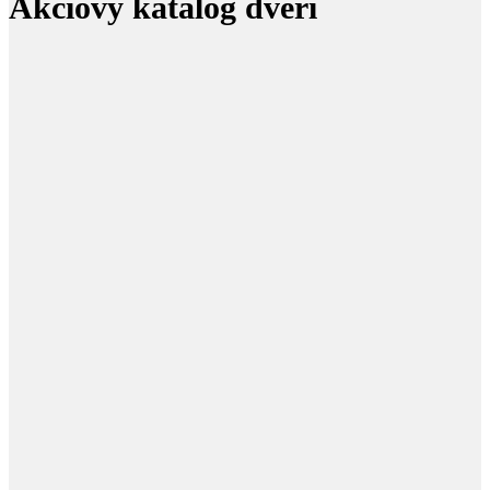
Akciový katalóg dverí