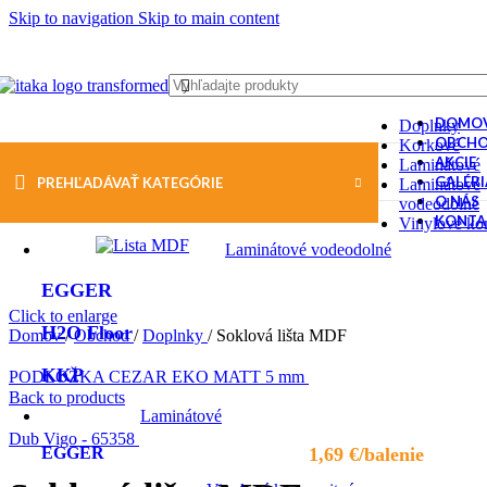
Skip to navigation
Skip to main content
DOMO
Doplnky
OBCH
Korkové
AKCIE
Laminátové
VYBER KATEGÓRIE
GALÉRI
PREHĽADÁVAŤ KATEGÓRIE
Laminátové
O NÁS
vodeodolné
KONTA
Vinylové ko
Laminátové vodeodolné
EGGER
Click to enlarge
H2O Floor
Domov
/
Obchod
/
Doplnky
/
Soklová lišta MDF
KKP
PODLOŽKA CEZAR EKO MATT 5 mm
Back to products
Laminátové
Dub Vigo - 65358
EGGER
1,69
€