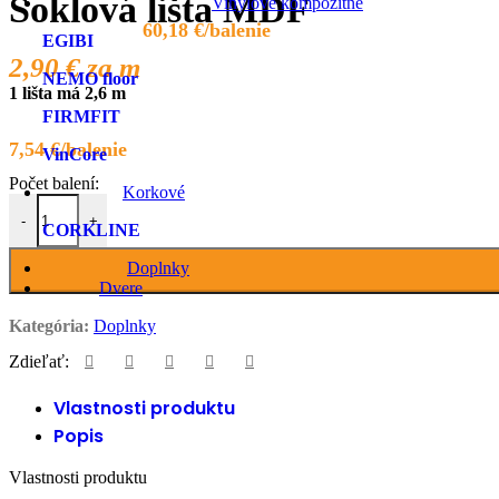
Soklová lišta MDF
Vinylové kompozitné
60,18
€
EGIBI
2,90 €
za m
NEMO floor
1 lišta má 2,6 m
FIRMFIT
7,54
€
VinCore
Korkové
množstvo Soklová lišta MDF
-
+
CORKLINE
Doplnky
Dvere
Kategória:
Doplnky
Zdieľať:
Vlastnosti produktu
Popis
Vlastnosti produktu