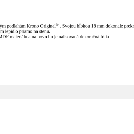
®
tovým podlahám Krono Original
. Svojou hĺbkou 18 mm dokonale prekrýv
 lepidlo priamo na stenu.
 MDF materiálu a na povrchu je nalisovaná dekoračná fólia.