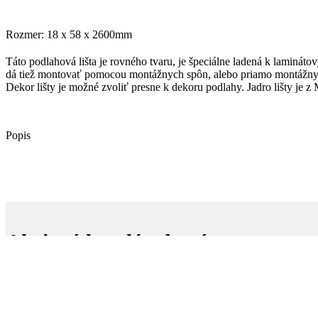
Rozmer: 18 x 58 x 2600mm
Táto podlahová lišta je rovného tvaru, je špeciálne ladená k laminá
dá tiež montovať pomocou montážnych spôn, alebo priamo montážnym
Dekor lišty je možné zvoliť presne k dekoru podlahy. Jadro lišty je z
Popis
Akciový katalóg dverí