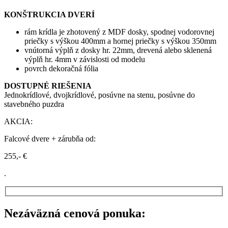
KONŠTRUKCIA DVERÍ
rám krídla je zhotovený z MDF dosky, spodnej vodorovnej
priečky s výškou 400mm a hornej priečky s výškou 350mm
vnútorná výplň z dosky hr. 22mm, drevená alebo sklenená
výplň hr. 4mm v závislosti od modelu
povrch dekoračná fólia
DOSTUPNÉ RIEŠENIA
Jednokrídlové, dvojkrídlové, posúvne na stenu, posúvne do
stavebného puzdra
AKCIA:
Falcové dvere + zárubňa od:
255,- €
.
Nezáväzná cenová ponuka: