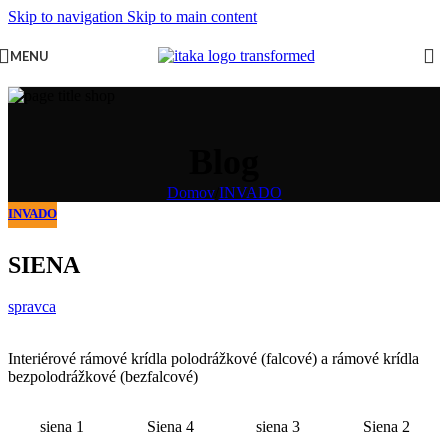
Skip to navigation
Skip to main content
MENU
Blog
Domov
/
INVADO
INVADO
SIENA
spravca
Interiérové rámové krídla polodrážkové (falcové) a rámové krídla
bezpolodrážkové (bezfalcové)
siena 1
Siena 4
siena 3
Siena 2